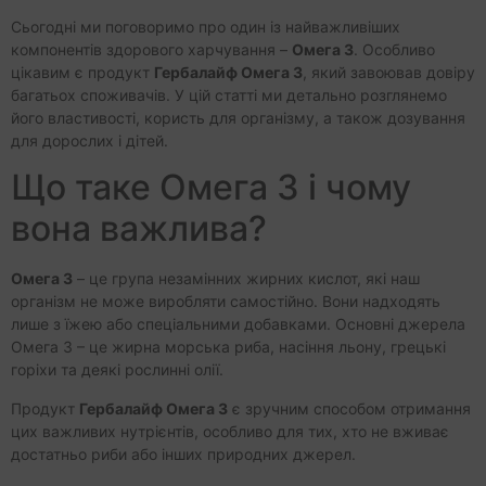
Сьогодні ми поговоримо про один із найважливіших
компонентів здорового харчування –
Омега 3
. Особливо
цікавим є продукт
Гербалайф Омега 3
, який завоював довіру
багатьох споживачів. У цій статті ми детально розглянемо
його властивості, користь для організму, а також дозування
для дорослих і дітей.
Що таке Омега 3 і чому
вона важлива?
Омега 3
– це група незамінних жирних кислот, які наш
організм не може виробляти самостійно. Вони надходять
лише з їжею або спеціальними добавками. Основні джерела
Омега 3 – це жирна морська риба, насіння льону, грецькі
горіхи та деякі рослинні олії.
Продукт
Гербалайф Омега 3
є зручним способом отримання
цих важливих нутрієнтів, особливо для тих, хто не вживає
достатньо риби або інших природних джерел.