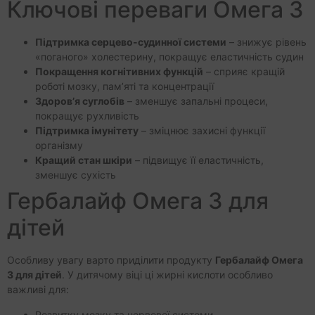
Ключові переваги Омега 3
Підтримка серцево-судинної системи
– знижує рівень
«поганого» холестерину, покращує еластичність судин
Покращення когнітивних функцій
– сприяє кращій
роботі мозку, пам’яті та концентрації
Здоров’я суглобів
– зменшує запальні процеси,
покращує рухливість
Підтримка імунітету
– зміцнює захисні функції
організму
Кращий стан шкіри
– підвищує її еластичність,
зменшує сухість
Гербалайф Омега 3 для
дітей
Особливу увагу варто приділити продукту
Гербалайф Омега
3 для дітей
. У дитячому віці ці жирні кислоти особливо
важливі для:
Розвитку мозку та нервової системи