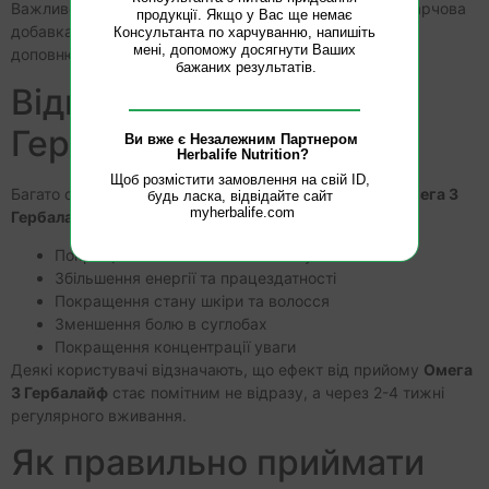
Важливо пам’ятати, що
Омега 3 від Гербалайф
– це харчова
продукції. Якщо у Вас ще немає 
добавка, яка не замінює повноцінного харчування, а
Консультанта по харчуванню, напишіть 
мені, допоможу досягнути Ваших 
доповнює його.
бажаних результатів.

Відгуки про Омега 3
Гербалайф
Ви вже є Незалежним Партнером 
Herbalife Nutrition?
Щоб розмістити замовлення на свій ID, 
Багато споживачів вже оцінили ефект від прийому
Омега 3
будь ласка, відвідайте сайт 
myherbalife.cоm
Гербалайф
. Відгуки свідчать про:
Покращення загального самопочуття
Збільшення енергії та працездатності
Покращення стану шкіри та волосся
Зменшення болю в суглобах
Покращення концентрації уваги
Деякі користувачі відзначають, що ефект від прийому
Омега
3 Гербалайф
стає помітним не відразу, а через 2-4 тижні
регулярного вживання.
Як правильно приймати