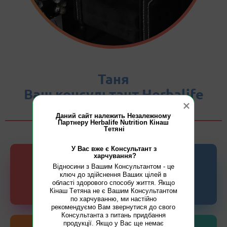
Таня
Ваш консультант Herbalife
Даний сайт належить Незалежному 
Партнеру Herbalife Nutrition Кiнaш 
У Вас вже є Консультант з 
харчування?
Відносини з Вашим Консультантом - це 
ключ до здійснення Ваших цілей в 
області здорового способу життя. Якщо 
Кінaш Тeтянa не є Вашим Консультантом 
VIBER
TELEGRAM
по харчуванню, ми настійно 
рекомендуємо Вам звернутися до свого 
Консультанта з питань придбання 
продукції. Якщо у Вас ще немає 