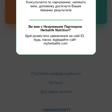
Консультанта по харчуванню, напишіть 
мені, допоможу досягнути Ваших 
бажаних результатів.

INSTAGRAM
FACEBOOK
Ви вже є Незалежним Партнером 
Herbalife Nutrition?
Щоб розмістити замовлення на свій ID, 
будь ласка, відвідайте сайт 
myherbalife.cоm
Політика конфіденційності
Каталог
Доставка оплата
Корисні матеріали
+380630532877